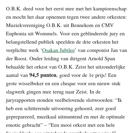
O.B.K. deed voor het eerst mee met het kampioenschap
en mocht het daar opnemen tegen twee andere orkesten:
Muziekvereniging O.B.K. uit Bennekom en CMV
Euphonia uit Wommels. Voor een geblindeerde jury en
belangstellend publiek speelden de drie orkesten het
verplichte werk ‘
Osakan Jubilee
’ van componist Jan van
der Roost. Onder leiding van dirigent Arnold Span
behaalde het orkest van O.B.K. Zeist het uitzonderlijke
94,5 punten
aantal van
, goed voor de 1e prijs! Een
grote wisselbeker en een cheque voor een nieuw stuk
slagwerk gingen mee terug naar Zeist. In de
juryrapporten stonden veelbelovende slotwoorden: “Ik
heb een schitterende uitvoering gehoord, zeer goed
geprepareerd, muzikaal uitmuntend en met de optimale
emotie gebracht” – “Een mooi orkest met een hele
fraaie klank; een uitstekende muzikale uitvoering!”