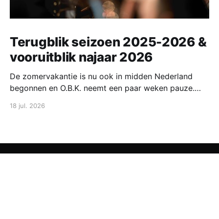
Terugblik seizoen 2025-2026 &
vooruitblik najaar 2026
De zomervakantie is nu ook in midden Nederland
begonnen en O.B.K. neemt een paar weken pauze.
Eind augustus starten we weer met repeteren voor
18 jul. 2026
het komende seizoen. In deze post blikken we terug
op het afgelopen jaar en kijken we vooruit naar
seizoen 2026-2027. Lees gezellig mee!
O.B.K. Zeist
© 2026
Inschrijven nieuwsbrief
Agenda
Lid worden
Onze sponsors