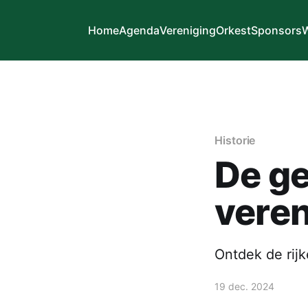
Home
Agenda
Vereniging
Orkest
Sponsors
W
Historie
De ge
veren
Ontdek de rijk
19 dec. 2024