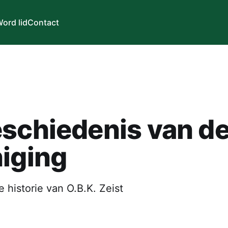
ord lid
Contact
schiedenis van d
iging
e historie van O.B.K. Zeist