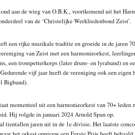
stond aan de wieg van O.B.K., voortkomend uit het Har
onderdeel van de ‘Christelijke Werkliedenbond Zeist’.
ft een rijke muzikale traditie en groeide in de jaren 70
ereniging van Zeist met een harmonieorkest, leerlinge
ns, een trompetterkorps (later drum- en lyraband) en e
edurende vijf jaar heeft de vereniging ook een eigen
l Bigband).
taat momenteel uit een harmonieorkest van 70+ leden m
oid. Hij volgde in januari 2024 Arnold Span op.
l tientallen jaren uit in de 1e divisie. Het laatste con
aar het orkest opnieuw een Eerste Prijs heeft behaald.