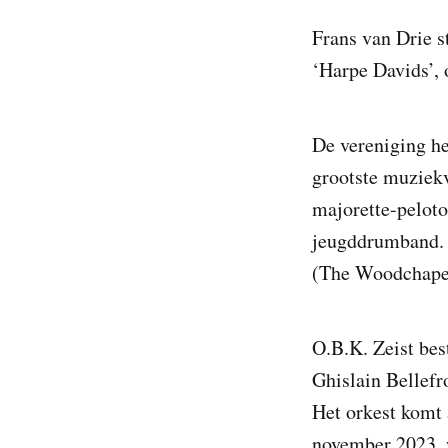
Frans van Drie 
‘Harpe Davids’, 
De vereniging hee
grootste muziekv
majorette-peloto
jeugddrumband. G
(The Woodchape
O.B.K. Zeist bes
Ghislain Bellefr
Het orkest komt a
november 2023, w