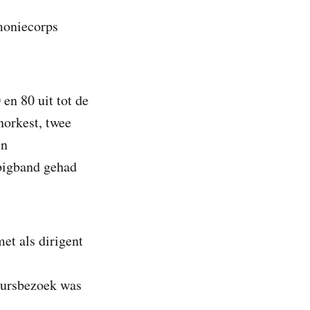
moniecorps
 en 80 uit tot de
norkest, twee
en
 bigband gehad
et als dirigent
coursbezoek was