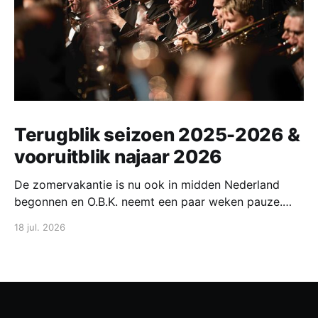
Terugblik seizoen 2025-2026 &
vooruitblik najaar 2026
De zomervakantie is nu ook in midden Nederland
begonnen en O.B.K. neemt een paar weken pauze.
Eind augustus starten we weer met repeteren voor
18 jul. 2026
het komende seizoen. In deze post blikken we terug
op het afgelopen jaar en kijken we vooruit naar
seizoen 2026-2027. Lees gezellig mee!