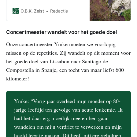
Boskapel in Zeist wijd open van
11:00 tot 16:00 uur tijdens de
O.B.K. Zeist
Redactie
Open Monumentendagen. Kom ons
mooie gebouw bekijken, luister
naar ensembles van O.B.K. en doe
Concertmeester wandelt voor het goede doel
mee met andere activiteiten! Er zijn
stands aanwezig: 1.
Onze concertmeester Ymke moeten we voorlopig
missen op de repetities. Zij wandelt op dit moment voor
het goede doel van Lissabon naar Santiago de
Compostella in Spanje, een tocht van maar liefst 600
kilometer!
Ymke: “Vorig jaar overleed mijn moeder op 80-
jarige leeftijd ten gevolge van acute leukemie. Ik
had het daar erg moeilijk mee en ben gaan
wandelen om mijn verdriet te verwerken en mijn
hoofd leeg te maken. Dit heeft mij erg geholpen