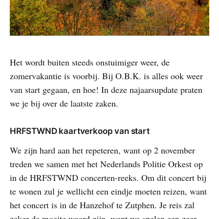
Het wordt buiten steeds onstuimiger weer, de
zomervakantie is voorbij. Bij O.B.K. is alles ook weer
van start gegaan, en hoe! In deze najaarsupdate praten
we je bij over de laatste zaken.
HRFSTWND kaartverkoop van start
We zijn hard aan het repeteren, want op 2 november
treden we samen met het Nederlands Politie Orkest op
in de HRFSTWND concerten-reeks. Om dit concert bij
te wonen zul je wellicht een eindje moeten reizen, want
het concert is in de Hanzehof te Zutphen. Je reis zal
zeker de moeite waard zijn, want we spelen een zeer