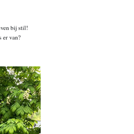
en bij stil!
s er van?