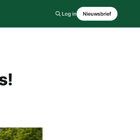
Log in
Nieuwsbrief
s!