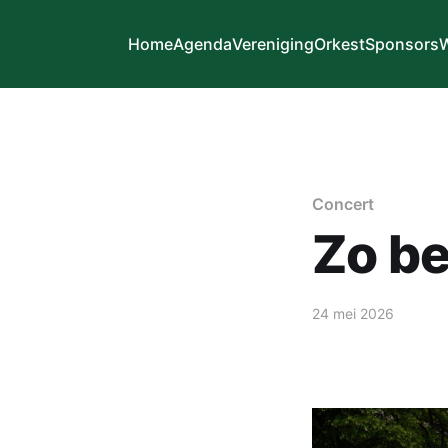
Home
Agenda
Vereniging
Orkest
Sponsors
W
Concert
Zo be
24 mei 2026