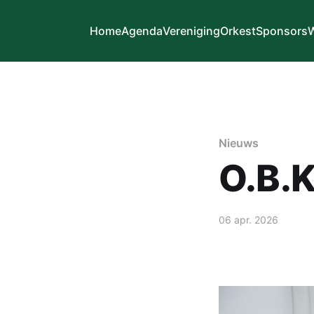
Home
Agenda
Vereniging
Orkest
Sponsors
W
Nieuws
O.B.K
06 apr. 2026