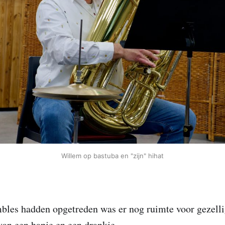
Willem op bastuba en "zijn" hihat
bles hadden opgetreden was er nog ruimte voor gezell
van een hapje en een drankje.