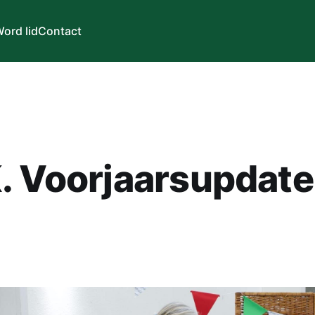
ord lid
Contact
. Voorjaarsupdate