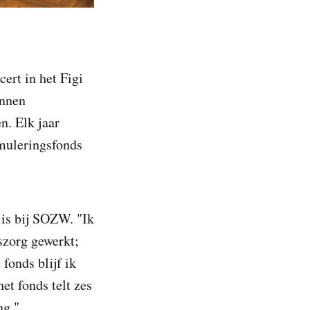
ert in het Figi
unnen
n. Elk jaar
imuleringsfonds
 is bij SOZW. "Ik
dszorg gewerkt;
fonds blijf ik
et fonds telt zes
ng."