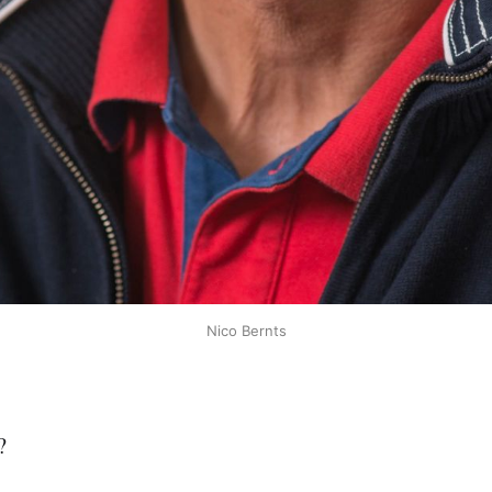
Nico Bernts
?