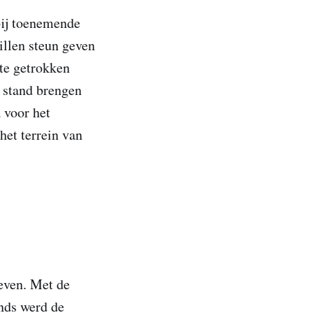
bij toenemende
illen steun geven
ate getrokken
ot stand brengen
 voor het
het terrein van
even. Met de
onds werd de