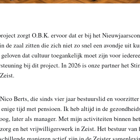
roject zorgt O.B.K. ervoor dat er bij het Nieuwjaarsconc
n de zaal zitten die zich niet zo snel een avondje uit k
 geloven dat cultuur toegankelijk moet zijn voor iederee
steuning bij dit project. In 2026 is onze partner het St
Zeist.
ico Berts, die sinds vier jaar bestuurslid en voorzitter
 enige tijd met pensioen. Ik heb altijd in de gezondhei
oog, later als manager. Met mijn activiteiten binnen het 
zorg en het vrijwilligerswerk in Zeist. Het bestuur van h
rschillende manieren actief zijn in de Zeister samenlevi