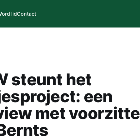
ord lid
Contact
 steunt het
esproject: een
view met voorzitte
Bernts