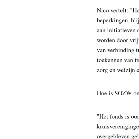
Nico vertelt: "H
beperkingen, bli
aan initiatieven
worden door vrijw
van verbinding t
toekennen van fin
zorg en welzijn e
Hoe is SOZW ont
"Het fonds is oo
kruisvereniginge
overgebleven gel