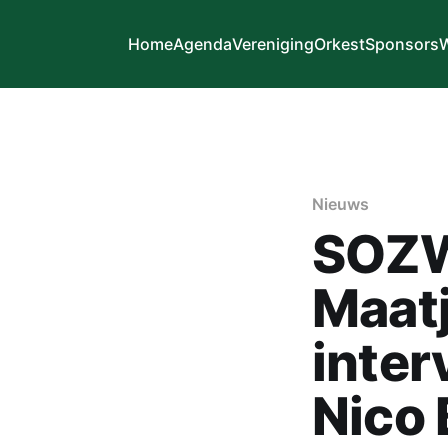
Home
Agenda
Vereniging
Orkest
Sponsors
W
Nieuws
SOZW
Maatj
inter
Nico 