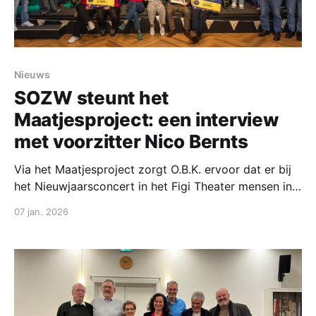
Nieuws
SOZW steunt het
Maatjesproject: een interview
met voorzitter Nico Bernts
Via het Maatjesproject zorgt O.B.K. ervoor dat er bij
het Nieuwjaarsconcert in het Figi Theater mensen in
de zaal zitten die zich niet zo snel een avondje uit
07 jan. 2026
kunnen veroorloven. Wij geloven dat cultuur
toegankelijk moet zijn voor iedereen. Elk jaar zoeken
wij ondersteuning bij dit project. In