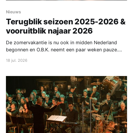
Nieuws
Terugblik seizoen 2025-2026 &
vooruitblik najaar 2026
De zomervakantie is nu ook in midden Nederland
begonnen en O.B.K. neemt een paar weken pauze.
Eind augustus starten we weer met repeteren voor
18 jul. 2026
het komende seizoen. In deze post blikken we terug
op het afgelopen jaar en kijken we vooruit naar
seizoen 2026-2027. Lees gezellig mee!