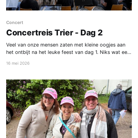
Concert
Concertreis Trier - Dag 2
Veel van onze mensen zaten met kleine oogjes aan
het ontbijt na het leuke feest van dag 1. Niks wat een
flinke bak koffie niet kan oplossen! Om 09:30
16 mei 2026
vertrokken we met de bus richting Cloef, wat nog
een eindje ten zuiden van Trier ligt. Onze eerste
concert zou