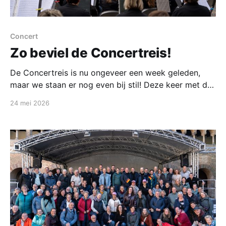
Concert
Zo beviel de Concertreis!
De Concertreis is nu ongeveer een week geleden,
maar we staan er nog even bij stil! Deze keer met de
vraag: wat vonden de muzikanten en meereizende
24 mei 2026
fans er van? Familie We hebben binnen onze
vereniging natuurlijk ook leden die familie van elkaar
zijn. Dit geldt voor Remco, Sebastiaan, Jan-