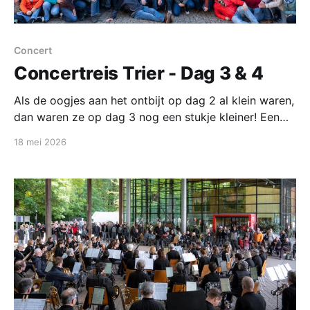
Concert
Concertreis Trier - Dag 3 & 4
Als de oogjes aan het ontbijt op dag 2 al klein waren,
dan waren ze op dag 3 nog een stukje kleiner! Een
harde kern feestgangers was tot 3 uur 's nachts
18 mei 2026
doorgegaan, wat een helden. Het mooie van O.B.K. is
dat iedereen in z'n