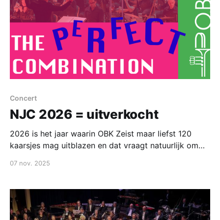
Concert
NJC 2026 = uitverkocht
2026 is het jaar waarin OBK Zeist maar liefst 120
kaarsjes mag uitblazen en dat vraagt natuurlijk om
een feestje. Het traditionele nieuwjaarsconcert van
07 nov. 2025
OBK Zeist is inmiddels al aan de 39ste editie toe en
onder onze dirigent en artistiek leider Ghislain
Bellefroid brengen we ook deze keer een afwisselend