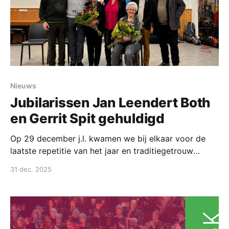
Nieuws
Jubilarissen Jan Leendert Both
en Gerrit Spit gehuldigd
Op 29 december j.l. kwamen we bij elkaar voor de
laatste repetitie van het jaar en traditiegetrouw
worden dan de jubilarissen gehuldigd. Dit keer twee
31 dec. 2025
bijzondere: Jan Leendert Both en Gerrit Spit vierden
hun maar liefst 60- jarig respectievelijk 50-jarig
lidmaatschap van onze prachtige muziekvereniging.
Uit handen van