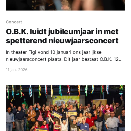
Concert
O.B.K. luidt jubileumjaar in met
spetterend nieuwjaarsconcert
In theater Figi vond 10 januari ons jaarlijkse
nieuwjaarsconcert plaats. Dit jaar bestaat O.B.K. 120
jaar en ons jubileumjaar werd ingeluid met een
11 jan. 2026
spetterend optreden voor een uitverkochte zaal.
Naast uiteraard familie en vrienden en andere
geïnteresseerden was onder de genodigden Joyce
Langenacker, burgemeester van Zeist, aanwezig. Ook